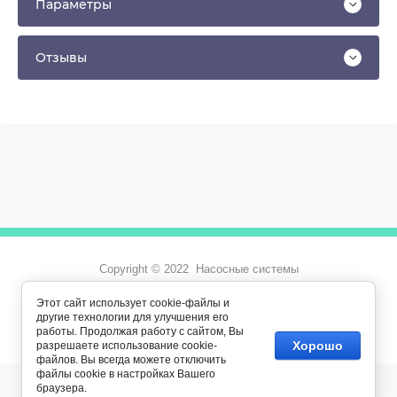
Параметры
Отзывы
Copyright © 2022 Насосные системы
Этот сайт использует cookie-файлы и
new
zip-nasos-systems.ru —
создание
другие технологии для улучшения его
интернет-магазина
, веб-студия Мегагрупп
работы. Продолжая работу с сайтом, Вы
Хорошо
разрешаете использование cookie-
файлов. Вы всегда можете отключить
файлы cookie в настройках Вашего
браузера.